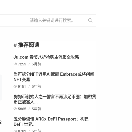
推荐阅读
Ju.com 春节八折抢购主流币全攻略
7259
/
5月前
当可拆分NFT遇见AI赋能 Embrace或将创新
NFT交易
9151
/
5年前
狗狗币创始人之一誓言不再涉足币圈：加密货
币正被富人...
5865
/
5年前
五分钟读懂 ARCx DeFi Passport：构建
变
DeFi 世界...
8762
/
5年前