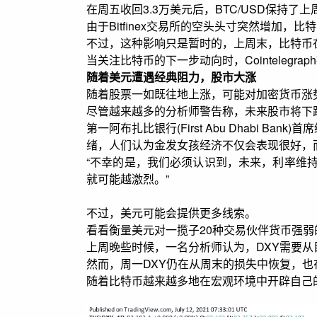
在周五收回3.3万美元后，BTC/USD保持
由于Bitfinex交易所的空头头寸突然增加，比
不过，这种影响只是暂时的，上周末，比特币在Bi
当关注比特币的下一步动向时，Cointelegr
随着美元遭遇经典阻力，股市大涨
随着股票一如既往地上涨，可能对加密货币涨
尽管越来越多的分析师警告称，未来股市将下
第一阿布扎比银行(First Abu Dhabi Ban
绪，人们认为金发女孩经济不仅会表现很好，
“不幸的是，我们必须认识到，未来，利率维
就可能越激烈。”
不过，美元可能会提供更多线索。
看看衡量美元对一揽子20种交易伙伴货币强弱
上周晚些时候，一名分析师认为，DXY需要从目
然而，周一DXY仍在从周末的损失中恢复，
随着比特币越来越多地在宏观环境中开辟自己