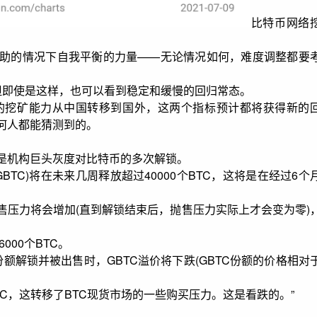
比特币网络
助的情况下自我平衡的力量——无论情况如何，难度调整都要
，但即使是这样，也可以看到稳定和缓慢的回归常态。
着比特币的挖矿能力从中国转移到国外，这两个指标预计都将获得新的
何人都能猜测到的。
是机构巨头灰度对比特币的多次解锁。
金(GBTC)将在未来几周释放超过40000个BTC，这将是在经过6个
售压力将会增加(直到解锁结束后，抛售压力实际上才会变为零)
。
000个BTC。
C的份额解锁并被出售时，GBTC溢价将下跌(GBTC份额的价格相对
TC，这转移了BTC现货市场的一些购买压力。这是看跌的。”