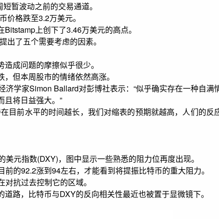
了上周短暂波动之前的交易通道。
特币价格跌至3.2万美元。
tstamp上创下了3.46万美元的高点。
aph提出了五个需要考虑的因素。
势造成问题的摩擦似乎很少。
跌，但本周股市的情绪依然高涨。
k)首席经济学家Simon Ballard对彭博社表示：“似乎确实存在一种自满
而且将日益强大。”
持在目前水平的时间越长，我们对缩表的预期就越高，人们的反
的美元指数(DXY)，图中显示一些熟悉的阻力位再度出现。
前的92.2涨到94左右，才能看到将提振比特币的重大阻力。
也在对抗过去控制它的区域。
的道路，比特币与DXY的反向相关性最近也被置于显微镜下。