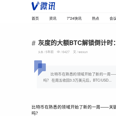
首页
资讯
7*24快讯
热点
会
灰度的大额BTC解锁倒计时
5年前
/
6427
文 /
wexun
头条 /
比特币在熟悉的领域开始了新的一周—
吗？ 在周五收回3.3万美元后，BTC/USD...
比特币在熟悉的领域开始了新的一周——关
吗？