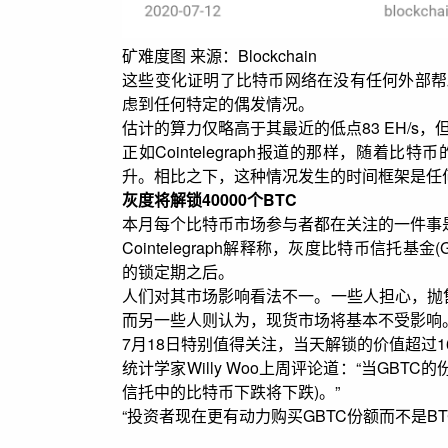
矿难度图 来源：Blockchain
这些变化证明了比特币网络在没有任何外部帮
虑到任何特定的偶发情况。
估计的算力仅略高于其最近的低点83 EH/s
正如Cointelegraph报道的那样，随
升。相比之下，这种情况发生的时间框架是任
灰度将解锁40000个BTC
本月每个比特币市场参与者都在关注的一件事
Cointelegraph解释称，灰度比特币信托基
的锁定期之后。
人们对其市场影响看法不一。一些人担心，抛
而另一些人则认为，现货市场将基本不受影响
7月18日特别值得关注，当天解锁的价值超过16
统计学家Willy Woo上周评论道：“当GBT
信托中的比特币下跌将下跌)。”
“投资者现在更有动力购买GBTC份额而不是B