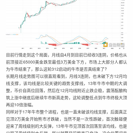
目前行情走到这个局面，月线自4月到目前已经收3连阴，价格也从
前顶接近65000美金跌至最低3万美金下方，市场上大部分人都认
为牛市结束了，那么这轮312启动的牛市是否真结束了?
长期月线走势图可以很直观看到，月线3连阴，也未破下方12月均
线支撑，该均线是比较关键的趋势支撑线，13年牛市中期的大调
整，币价自高位回落，然后在12月均线附近止跌企稳，震荡酝酿构
筑上涨中继底后继续牛市新高走势，这轮调整低点到牛市终极大顶
再迎10倍涨幅。
同样对于17年牛市整个进程，也是一直未破该均线支撑，后面真正
见顶2万美金开始熊市才跌破，当然不是一次性跌破，首次触碰便
迎来了周线级别的大反弹，13年牛市见顶首次回落至该均线，也是
出现了周线级别大反弹，所以就算目前熊市已启动，这个位置迎来