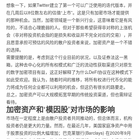
想象一下，如果Twitter建立了第一个可以广泛使用的迭代版本，并
在几周后以8位数左右的估值“上市”。这是只有加密市场才能提供
的那种机会。当然，加密领域是一个新兴行业，这意味着它是有风
险的，不适合心理脆弱的人。但对于那些希望获得非对称的上涨机
会（非对称投资机会指的是损失和收益并不完全对应的交易），并
且愿意承担可预估的风险的散户投资者来说，加密资产是一个不错
的选择。
需要提醒的是，考虑到这个行业目前的状况，以及证券法这一黑
箱，这种去中心化的所有权模式和广泛的流动性获取渠道只对原生
的数字加密项目有益，这正好解释了为什么DeFi协议在这种模式下
如此受欢迎。我认为，随着时间的推移，将所有权进行代币化的能
力将成为任何企业都可以利用的机会，但这仍有很长的路要走。
总之，加密资产可以大规模拓宽早期的传统投资渠道，但也需辩证
看待。
加密资产和‘模因股’对市场的影响
市场在一定程度上是由散户投资者共同推动的，但总体而言，机构
投资者仍是更大的力量。然而，在最近几年，美国家庭净资产中用
于股票投资的比例大幅增加；巴克莱银行(Barclays) 在2020年9月