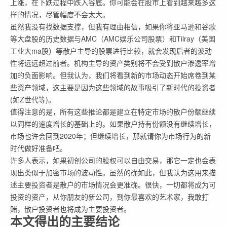
上涨，在下跌过程中跌入谷底。你可能会在股市上看到越来越多这
样的情况，尽管幅度不会太大。
虽然我没有找数据支撑，但我有理由相信，如果你将亚马逊和谷歌
等大盘股的历史数据与AMC（AMC娱乐公司股票）和Tilray（美国
工业大ma股）等散户主导的股票进行比较，就会发现后者的波动
性将远远超过前者。机构主导的资产类别将不会受到散户渗透率增
加的负面影响。但我认为，我们将看到新的市场动态开始席卷到某
些资产领域，这主要是因为这些领域的故事吸引了新时代的投资者
(如Z世代等)。
值得注意的是，所有这些推论都是建立在特定市场的散户份额继续
以同样的速度增长的基础上的。如果散户持有份额没有继续增长，
市场也许会回到2020年；但继续增长，那就请你为市场行为的新
时代做好准备吧。
许多人表示，如果初创公司的股权可以自由交易，那它一定也会表
现出类似于加密市场的波动性。虽然的确如此，但我认为这用来描
述主要投资者是散户的市场情况会更准确。很快，一切都将成为可
投资的资产，从你朋友的新公司，到你最喜欢的艺术家，我敢打
赌，散户投资者也将成为主要投资者。
本文得出的主要结论