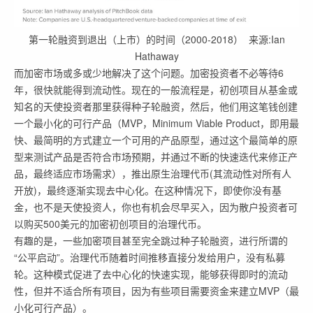
第一轮融资到退出（上市）的时间（2000-2018） 来源:Ian
Hathaway
而加密市场或多或少地解决了这个问题。加密投资者不必等待6
年，很快就能得到流动性。现在的一般流程是，初创项目从基金或
知名的天使投资者那里获得种子轮融资，然后，他们用这笔钱创建
一个最小化的可行产品（MVP，Minimum Viable Product，即用最
快、最简明的方式建立一个可用的产品原型，通过这个最简单的原
型来测试产品是否符合市场预期，并通过不断的快速迭代来修正产
品，最终适应市场需求），推出原生治理代币(其流动性对所有人
开放)，最终逐渐实现去中心化。在这种情况下，即使你没有基
金，也不是天使投资人，你也有机会尽早买入，因为散户投资者可
以购买500美元的加密初创项目的治理代币。
有趣的是，一些加密项目甚至完全跳过种子轮融资，进行所谓的
“公平启动”。治理代币随着时间推移直接分发给用户，没有私募
轮。这种模式促进了去中心化的快速实现，能够获得即时的流动
性，但并不适合所有项目，因为有些项目需要资金来建立MVP（最
小化可行产品）。