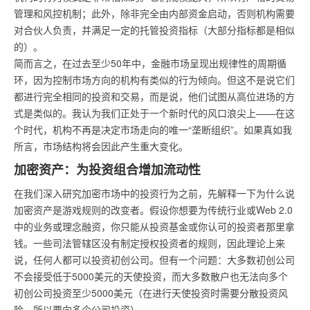
管理和风控机制；此外，除非完全由内部资金启动，否则机构需要
对合伙人负责，并满足一定的托管投资指标（大部分指标都是相似
的）。
简而言之，在过去至少50年中，金融市场呈现出规律性的周期循
环，因为控制市场方向的机构有类似的行为倾向。但这不是说它们
都进行完全相同的投资和交易，而是说，他们试图从高位进场的方
式是类似的。我认为我们正处于一个新时代的风口浪尖上——在这
个时代，机构不再是决定市场走向的唯一“垄断组织”。如果真如我
所言，市场结构将会因此产生重大变化。
加密资产：为投资组合增加流动性
在我们深入研究加密市场中的投资行为之前，先解释一下为什么说
加密资产是游戏规则的改变者。假设你想要为传统行业或Web 2.0
中的业务或理念融资，你只能从投资基金或你认可的投资者那里拿
钱。一些司法管辖区没有制定授权投资者的规则，因此理论上来
说，任何人都可以投资初创公司。但有一个问题：大多数初创公司
不会接受低于5000美元的天使投资，而大多数散户也无法向多个
初创公司投资至少5000美元（在进行天使投资时需要分散投资风
险，所以要向多个公司投资）。