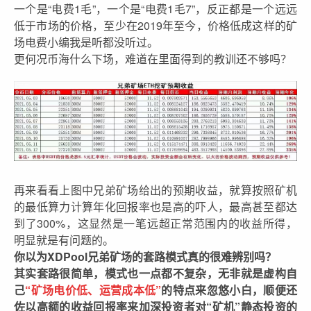
一个是“电费1毛”，一个是“电费1毛7”，反正都是一个远远
低于市场的价格，至少在2019年至今，价格低成这样的矿
场电费小编我是听都没听过。
更何况币海什么下场，难道在里面得到的教训还不够吗？
再来看看上图中兄弟矿场给出的预期收益，就算按照矿机
的最低算力计算年化回报率也是高的吓人，最高甚至都达
到了300%，这显然是一笔远超正常范围内的收益所得，
明显就是有问题的。
你以为XDPool兄弟矿场的套路模式真的很难辨别吗？
其实套路很简单，模式也一点都不复杂，无非就是虚构自
己
“矿场电价低、运营成本低”
的特点来忽悠小白，顺便还
佐以高额的收益回报率来加深投资者对“矿机”静态投资的